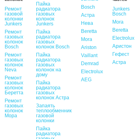
Пайка
Bosch
Ремонт
радиатора
Junkers
газовой
газовых
Bosch
Астра
колонки
колонок
Mora
Нева
Junkers
Junkers
Beretta
Beretta
Ремонт
Пайка
газовых
радиатора
Electrolux
Mora
колонок
газовых
Аристон
Bosch
колонок Bosch
Ariston
Гефест
Ремонт
Пайка
Vaillant
газовых
радиатора
Астра
Demrad
колонок
газовых
Neva
колонок на
Electrolux
дому
Ремонт
AEG
газовых
Пайка
колонок
радиатора
Беретта
газовых
колонок Астра
Ремонт
газовых
Запаять
колонок
теплообменник
Мора
газовой
колонки
Пайка
радиатора
газовых