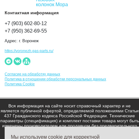
колонок Мора
Контактная информация
+7 (903) 602-80-12
+7 (950) 362-69-55
Адрес:
г. Воронеж
https://voronezh.gas-parts.ru/
Согласие на обработку данных
Политика в отношении обработки персональных данных
Политика Cookie
Вся информация на сайте носит справочный характер и не
является публичной офертой, определяемой положениями Статьи
437 Гражданского кодекса Российской Федерации. Технические
параметры (спецификация) и комплект поставки товара могут быть
изменены производителем или продавцом без предварительного
уведомления. Уточняйте информацию у наших менеджеров.
Мы используем cookie для корректной
Мы работаем с персональными данными посетителей в