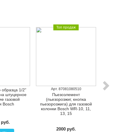
Топ продаж
Арт. 87081080510
Арт. 870
 образца 1/2"
на штуцерное
Пьезоэлемент
Крышка 
е газовой
(пьезорозжиг, кнопка
блока (анал
и Bosch
пьезорозжига) для газовой
образца д
колонки Bosch WR-10, 11,
колонки Junk
13, 15
10,1
 руб.
2000 руб.
1200