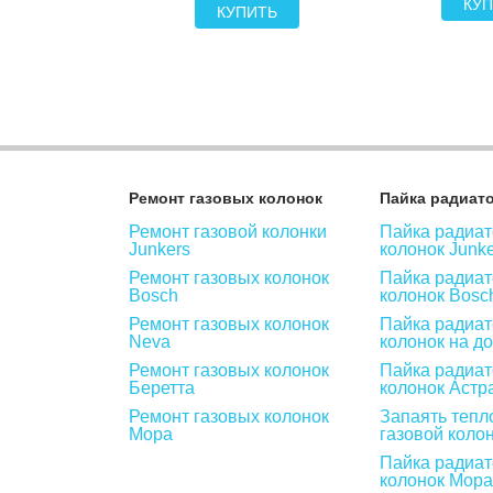
ИТЬ
КУП
КУПИТЬ
Ремонт газовых колонок
Пайка радиат
Ремонт газовой колонки
Пайка радиат
Junkers
колонок Junk
Ремонт газовых колонок
Пайка радиат
Bosch
колонок Bosc
Ремонт газовых колонок
Пайка радиат
Neva
колонок на д
Ремонт газовых колонок
Пайка радиат
Беретта
колонок Астр
Ремонт газовых колонок
Запаять тепл
Мора
газовой коло
Пайка радиат
колонок Мора