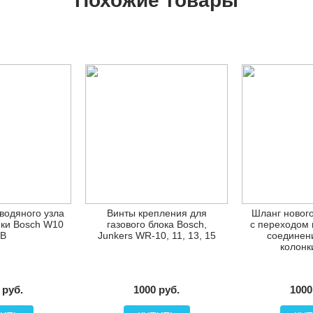
Похожие товары
водяного узла
Винты крепления для
Шланг нового
нки Bosch W10
газового блока Bosch,
с переходом 
B
Junkers WR-10, 11, 13, 15
соединени
колонк
 руб.
1000 руб.
1000