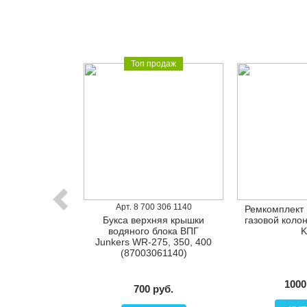
родаж
Топ продаж
Арт. 8 700 306 1140
ки водяного
Ремкомплект 
unkers Bosch
Букса верхняя крышки
газовой коло
1,13,15
водяного блока ВПГ
K
Junkers WR-275, 350, 400
(87003061140)
руб.
1000
700 руб.