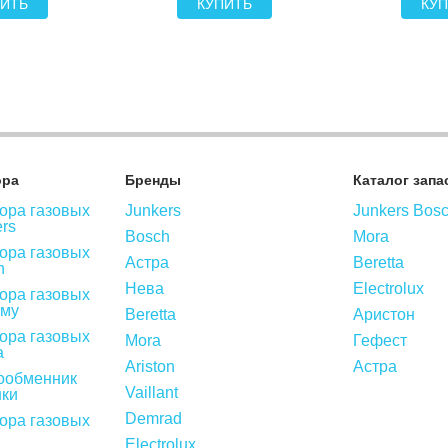
ИТЬ
КУПИТЬ
КУП
ора
Бренды
Каталог запа
ора газовых
Junkers
Junkers Bos
ers
Bosch
Mora
ора газовых
Астра
Beretta
h
Нева
Electrolux
ора газовых
ому
Beretta
Аристон
ора газовых
Mora
Гефест
а
Ariston
Астра
ообменник
Vaillant
нки
Demrad
ора газовых
Electrolux