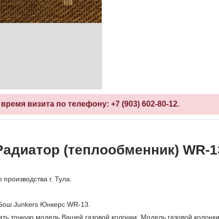
емя визита по телефону: +7 (903) 602-80-12.
Радиатор (теплообменник) WR-1
производства г. Тула.
 Бош Junkers Юнкерс WR-13.
ть точную модель Вашей газовой колонки. Модель газовой колонки