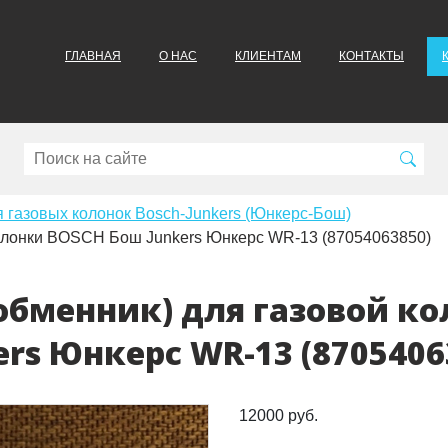
ГЛАВНАЯ
О НАС
КЛИЕНТАМ
КОНТАКТЫ
я газовых колонок Bosch-Junkers (Юнкерс-Бош)
колонки BOSCH Бош Junkers Юнкерс WR-13 (87054063850)
обменник) для газовой к
ers Юнкерс WR-13 (8705406
12000 руб.