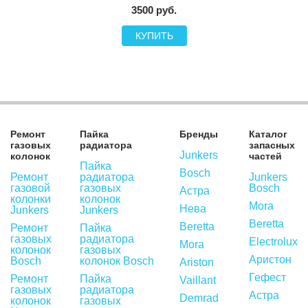
3500 руб.
КУПИТЬ
Ремонт
Пайка
Бренды
Каталог
газовых
радиатора
запасных
Junkers
колонок
частей
Пайка
Bosch
Ремонт
радиатора
Junkers
газовой
газовых
Bosch
Астра
колонки
колонок
Mora
Нева
Junkers
Junkers
Beretta
Beretta
Ремонт
Пайка
газовых
радиатора
Electrolux
Mora
колонок
газовых
Аристон
Bosch
колонок Bosch
Ariston
Гефест
Ремонт
Пайка
Vaillant
газовых
радиатора
Астра
Demrad
колонок
газовых