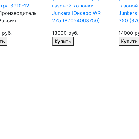
стра 8910-12
газовой колонки
газовой
Производитель
Junkers Юнкерс WR-
Junkers
Россия
275 (87054063750)
350 (87
 руб.
13000 руб.
14000 р
ть
Купить
Купить