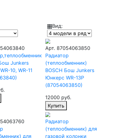
Вид:
054063840
Арт. 87054063850
р,теплообменник
Радиатор
ош Junkers
(теплообменник)
WR-10, WR-11
BOSCH Бош Junkers
63840)
Юнкерс WR-13P
(87054063850)
б.
12000 руб.
Купить
054063760
Радиатор
р
(теплообменник) для
бменник) для
газовой колонки