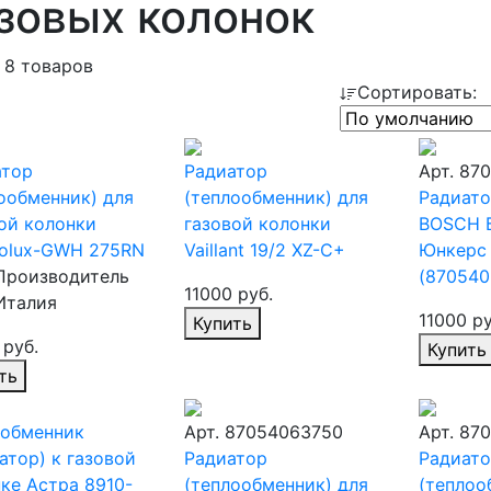
зовых колонок
 8 товаров
Сортировать:
атор
Радиатор
Арт. 87
ообменник) для
(теплообменник) для
Радиато
ой колонки
газовой колонки
BOSCH Б
rolux-GWH 275RN
Vaillant 19/2 XZ-C+
Юнкерс 
Производитель
(870540
11000 руб.
Италия
11000 ру
Купить
 руб.
Купить
ть
ообменник
Арт. 87054063750
Арт. 87
атор) к газовой
Радиатор
Радиато
ке Астра 8910-
(теплообменник) для
(теплоо